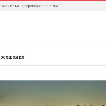
Предстои пътуване до Доломитите: Как да проверите полетната информация?
 посещение