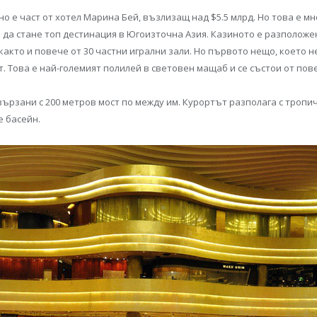
о е част от хотел Марина Бей, възлизащ над $5.5 млрд. Но това е мно
 да стане топ дестинация в Югоизточна Азия. Казиното е разположен
, както и повече от 30 частни игрални зали. Но първото нещо, което
т. Това е най-големият полилей в световен мащаб и се състои от пове
свързани с 200 метров мост по между им. Курортът разполага с тропи
е басейн.