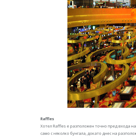
Raffles
Хотел Raffles е разположен точно пред входа на
само с няколко бунгала, докато днес на разполо