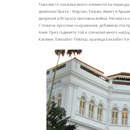
Това място показва много елементи за периода 
арменски братя – Мартин, Тигран, Авиет и Арша
депресия и Втората световна война. Неговата н
С повече луксозни съоражения, добавени спа пр
Азия. През годините той е спечелил много нагр
Каплинг, Елизабет Тейлър, кралица Елизабет II 