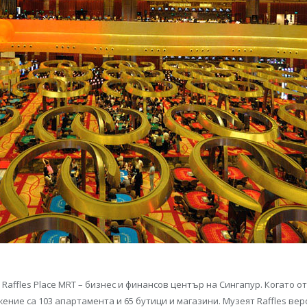
 Raffles Place MRT – бизнес и финансов център на Сингапур. Когато 
жение са 103 апартамента и 65 бутици и магазини. Музеят Raffles вер