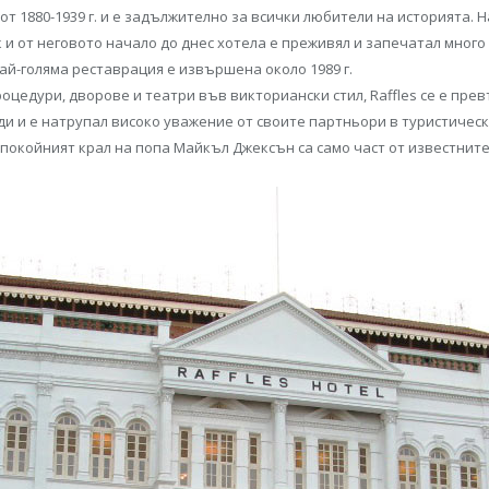
от 1880-1939 г. и е задължително за всички любители на историята. 
к и от неговото начало до днес хотела е преживял и запечатал мног
ай-голяма реставрация е извършена около 1989 г.
оцедури, дворове и театри във викториански стил, Raffles се е прев
ади и е натрупал високо уважение от своите партньори в туристиче
и покойният крал на попа Майкъл Джексън са само част от известните 