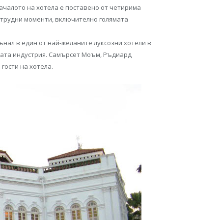
Началото на хотела е поставено от четирима
о трудни моменти, включително голямата
ънал в един от най-желаните луксозни хотели в
ската индустрия. Самърсет Моъм, Ръдиард
гости на хотела.