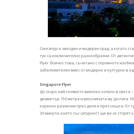
Сингапур е звезден и модерен град, а когато ст
тук са изключително разнообразни. От автенти
Flyer. Всичко това, съчетано с огромното изоб
забележителен микс от модерно и културно в ед
Singapore Flyer
До скоро най-голямото виенско колело в света – 
диаметър 150 метра и височината му достига 165
коренно различни през деня и през нощта. От ту
30 минути, които със сигурност ще ви се сторят 