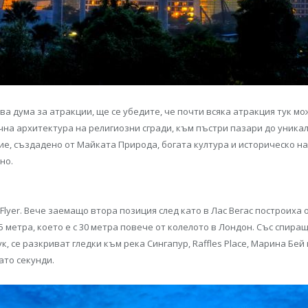
ава дума за атракции, ще се убедите, че почти всяка атракция тук м
чна архитектура на религиозни сгради, към пъстри пазари до уника
илие, създадено от Майката Природа, богата култура и историческо 
но.
Flyer. Вече заемащо втора позиция след като в Лас Вегас построиха о
 метра, което е с 30 метра повече от колелото в Лондон. Със спира
к, се разкриват гледки към река Сингапур, Raffles Place, Марина Бе
като секунди.