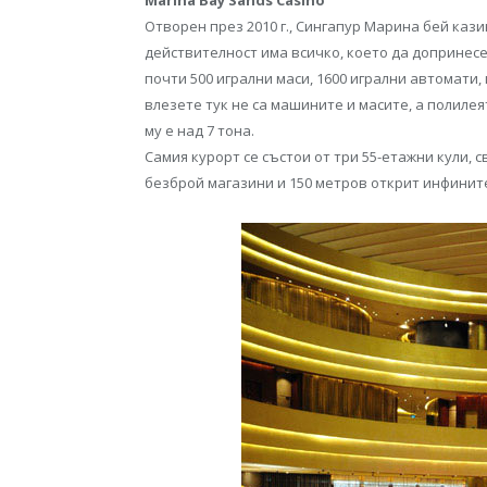
Marina Bay Sands Casino
Отворен през 2010 г., Сингапур Марина бей казин
действителност има всичко, което да допринесе
почти 500 игрални маси, 1600 игрални автомати
влезете тук не са машините и масите, а полилея
му е над 7 тона.
Самия курорт се състои от три 55-етажни кули, 
безброй магазини и 150 метров открит инфинит