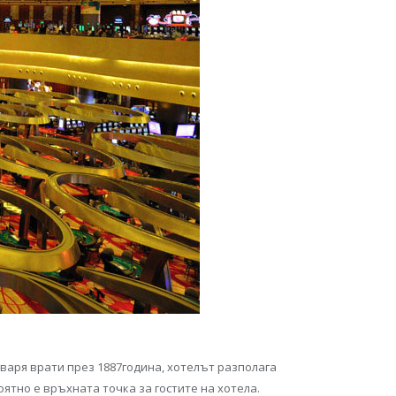
отваря врати през 1887година, хотелът разполага
оятно е връхната точка за гостите на хотела.