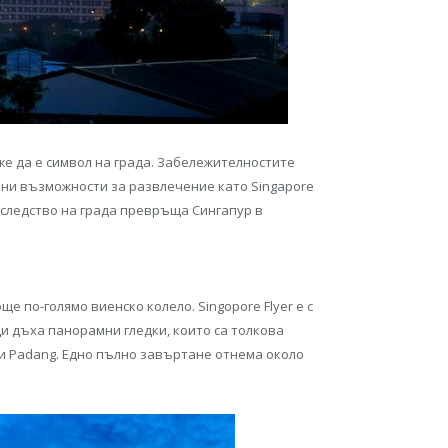
оже да е символ на града. Забележителностите
лни възможности за развлечение като Singapore
наследство на града превръща Сингапур в
ще по-голямо виенско колело. Singopore Flyer е с
щи дъха панорамни гледки, които са толкова
й и Padang. Едно пълно завъртане отнема около