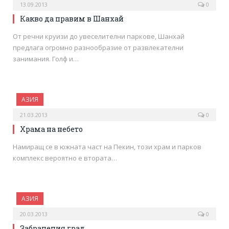
13.09.2013
0
Какво да правим в Шанхай
От речни круизи до увеселителни паркове, Шанхай
предлага огромно разнообразие от развлекателни
занимания. Голф и…
АЗИЯ
21.03.2013
0
Храма на небето
Намиращ се в южната част на Пекин, този храм и парков
комплекс вероятно е втората…
АЗИЯ
20.03.2013
0
Забранения град