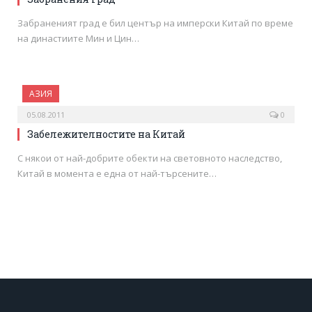
Забраненият град е бил център на имперски Китай по време
на династиите Мин и Цин…
АЗИЯ
05.08.2011
0
Забележителностите на Китай
С някои от най-добрите обекти на световното наследство,
Китай в момента е една от най-търсените…