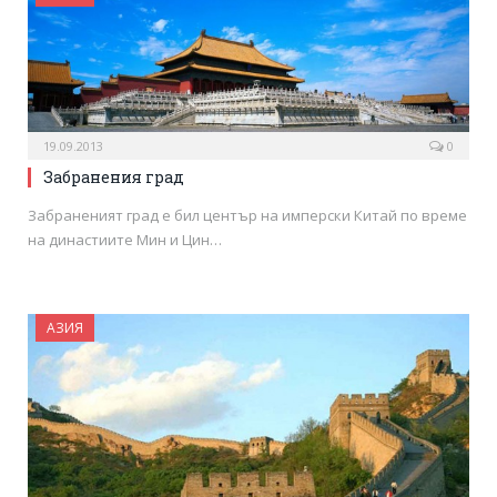
19.09.2013
0
Забранения град
Забраненият град е бил център на имперски Китай по време
на династиите Мин и Цин…
АЗИЯ