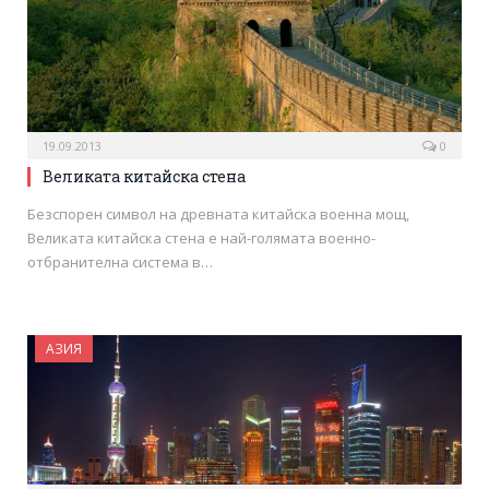
19.09.2013
0
Великата китайска стена
Безспорен символ на древната китайска военна мощ,
Великата китайска стена е най-голямата военно-
отбранителна система в…
АЗИЯ