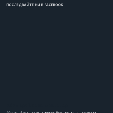
ПОСЛЕДВАЙТЕ НИ В FACEBOOK
Абонирай се за нюзлетър
Абонирайте се за електронен бюлетин с нова полезна