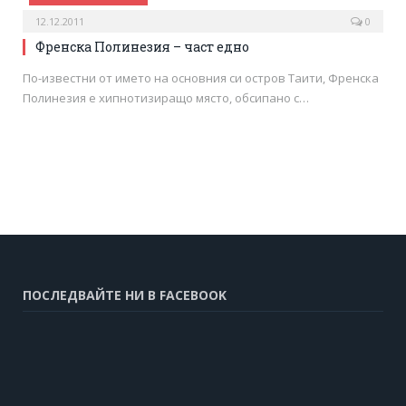
12.12.2011
0
Френска Полинезия – част едно
По-известни от името на основния си остров Таити, Френска
Полинезия е хипнотизиращо място, обсипано с…
ПОСЛЕДВАЙТЕ НИ В FACEBOOK