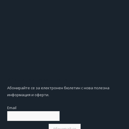
Абонирай се за нюзлетър
Абонирайте се за електронен бюлетин с нова полезна
информация и оферти.
Email