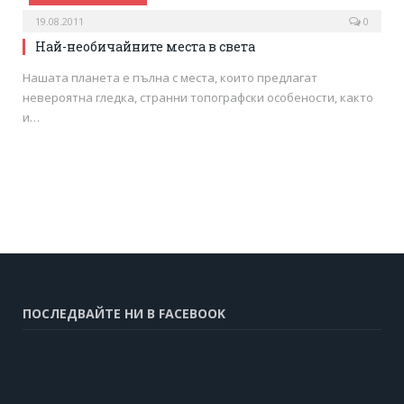
19.08.2011
0
Най-необичайните места в света
Нашата планета е пълна с места, които предлагат
невероятна гледка, странни топографски особености, както
и…
ПОСЛЕДВАЙТЕ НИ В FACEBOOK