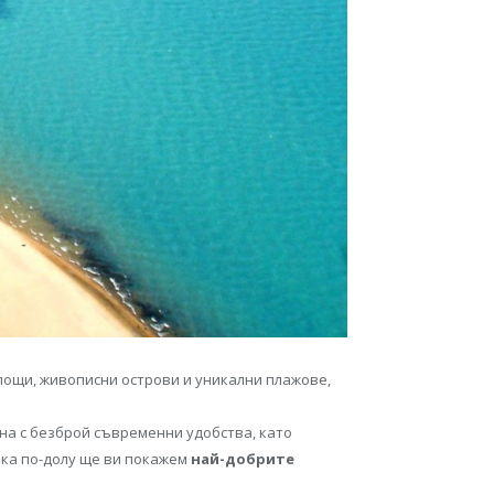
лощи, живописни острови и уникални плажове,
ена с безброй съвременни удобства, като
ъка по-долу ще ви покажем
най-добрите