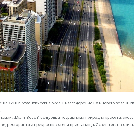
е на САЩ в Атлантическия океан. Благодарение на многото зелени п
.
нации, „Miami Beach“ осигурява несравнима природна красота, смес
ове, ресторанти и прекрасни яхтени пристанища. Освен това, в спис