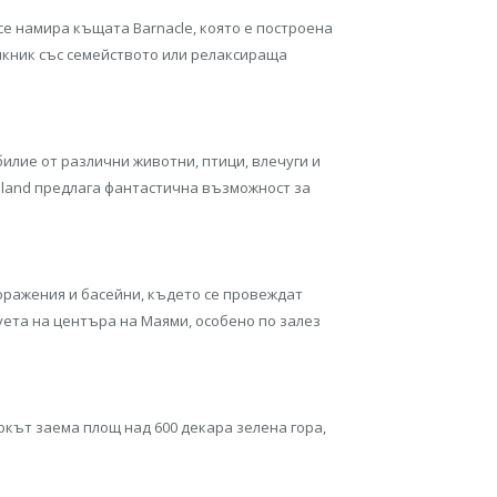
се намира къщата Barnaclе, която е построена
 пикник със семейството или релаксираща
илие от различни животни, птици, влечуги и
Island предлага фантастична възможност за
оражения и басейни, където се провеждат
уета на центъра на Маями, особено по залез
кът заема площ над 600 декара зелена гора,