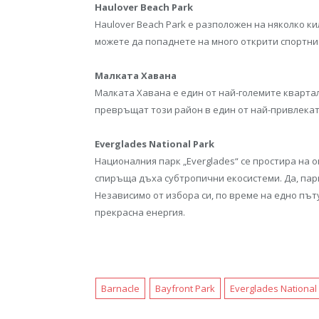
Haulover Beach Park
Haulover Beach Park е разположен на няколко к
можете да попаднете на много открити спортни 
Малката Хавана
Малката Хавана е един от най-големите квартал
превръщат този район в един от най-привлекат
Everglades National Park
Националния парк „Evergladеs“ се простира на 
спиръща дъха субтропични екосистеми. Да, пар
Независимо от избора си, по време на едно път
прекрасна енергия.
Barnacle
Bayfront Park
Everglades National