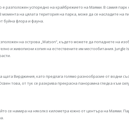
що е разположен успоредно на крайбрежието на Маями. В самия парк 
. В момента на цялата територия на парка, може да се насладите на
т буйна флора и фауна.
азположен на острова „Watson“, където можете да попаднете на изоб
телно и живописни копия на естествените им местообитания. Jungle 
расти.
на щата Вирджиния, като предлага голямо разнообразие от водни съ
Освен това, от тук се разкрива прекрасна панорамна гледка към сил
йто се намира на няколко километра южно от центъра на Маями. Пар
а.