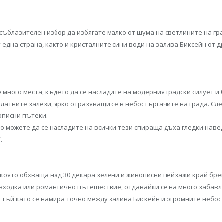
 съблазителен избор да избягате малко от шума на светлините на гр
т една страна, както и кристалните сини води на залива Биксейн от д
много места, където да се насладите на модерния градски силует и
латните залези, ярко отразяващи се в небостъргачите на града. Сле
описни пътеки.
о можете да се насладите на всички тези спираща дъха гледки наве
.
, която обхваща над 30 декара зелени и живописни пейзажи край бре
ходка или романтично пътешествие, отдавайки се на много забавлен
 тъй като се намира точно между залива Бискейн и огромните небос