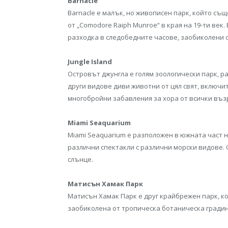
Barnacle
Barnacle е малък, но живописен парк, който съ
от „Comodore Raiph Munroe“ в края на 19-ти век
разходка в следобедните часове, заобиколени о
Jungle Island
Островът джунгла е голям зоологически парк, р
други видове диви животни от цял свят, включи
многобройни забавления за хора от всички въз
Miami Seaquarium
Miami Seaquarium е разположен в южната част 
различни спектакли с различни морски видове. 
слънце.
Матисън Хамак Парк
Матисън Хамак Парк е друг крайбрежен парк, ко
заобиколена от тропическа ботаническа градин