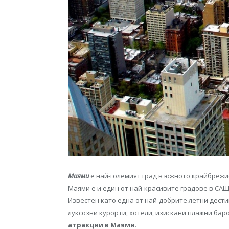
Маями
е най-големият град в южното крайбрежи
Маями е и един от най-красивите градове в САЩ
Известен като една от най-добрите летни дести
луксозни курорти, хотели, изискани плажни бар
атракции в Маями
.