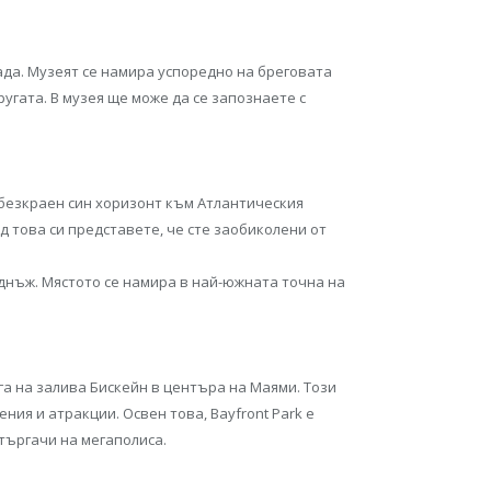
ада. Музеят се намира успоредно на бреговата
ругата. В музея ще може да се запознаете с
 безкраен син хоризонт към Атлантическия
д това си представете, че сте заобиколени от
днъж. Мястото се намира в най-южната точна на
га на залива Бискейн в центъра на Маями. Този
ия и атракции. Освен това, Bayfront Park е
търгачи на мегаполиса.