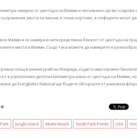
илометра северно от центъра на Маями и несъмнено ще ви очарова с
съоражения, места за пикник и тенис кортове, а голфърите могат да
и в Маями и се намира в непосредствена близост от центъра на гра
елните места в Маями. Също така можете да намерите и разнообраз
огромна площ в южния край на Флорида, където има огромно биологи
кът е разположен десетки километра южно от центъра на Маями, но
уване до Everglades National ще бъдете обгърнати от уникална флора
 Park
Jungle Island
Miami Beach
South Park Pointe
USA
Viz