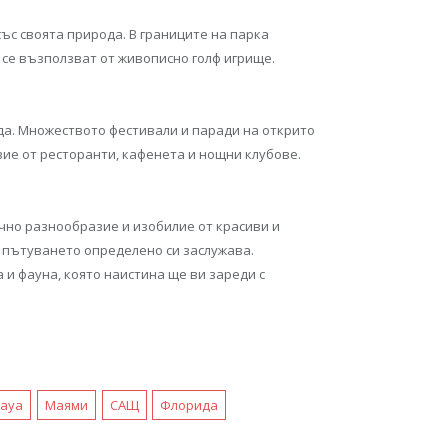
ъс своята природа. В границите на парка
 се възползват от живописно голф игрище.
да. Множеството фестивали и паради на открито
ие от ресторанти, кафенета и нощни клубове.
чно разнообразие и изобилие от красиви и
 пътуването определено си заслужава.
 и фауна, която наистина ще ви зареди с
caya
Маями
САЩ
Флорида