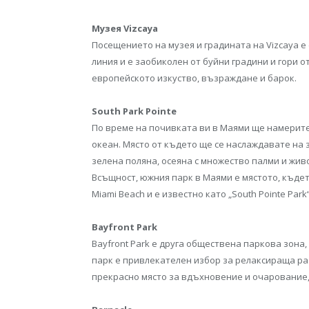
Музея Vizcaya
Посещението на музея и градината на Vizcaya е
линия и е заобиколен от буйни градини и гори о
европейското изкуство, възраждане и барок.
South Park Pointe
По време на почивката ви в Маями ще намерите 
океан. Място от където ще се наслаждавате на з
зелена поляна, осеяна с множество палми и жив
Всъщност, южния парк в Маями е мястото, къдет
Miami Beach и е известно като „South Pointe Park“
Bayfront Park
Bayfront Park е друга обществена паркова зона
парк е привлекателен избор за релаксираща раз
прекрасно място за вдъхновение и очарование,