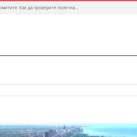
Предстои пътуване до Доломитите: Как да проверите полетната информация?