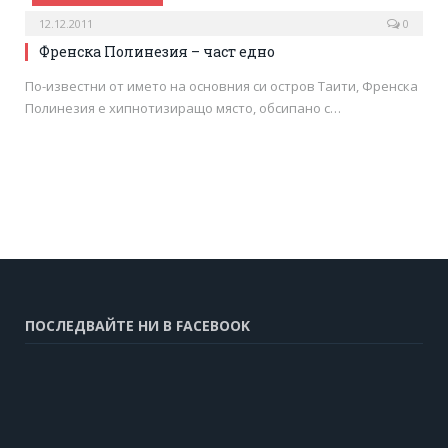
12.12.2011
0
Френска Полинезия – част едно
По-известни от името на основния си остров Таити, Френска
Полинезия е хипнотизиращо място, обсипано с…
ПОСЛЕДВАЙТЕ НИ В FACEBOOK