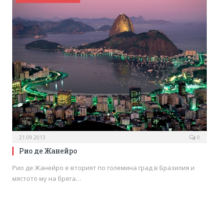
21.09.2013
0
Рио де Жанейро
Рио де Жанейро е вторият по големина град в Бразилия и
мястото му на брега…