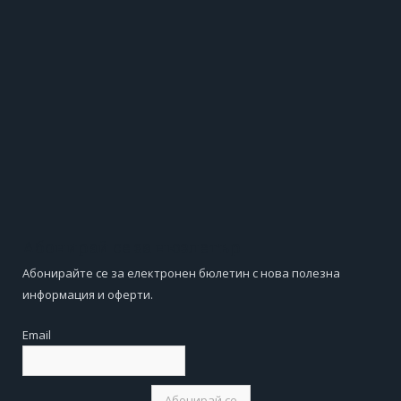
Абонирай се за нюзлетър
Абонирайте се за електронен бюлетин с нова полезна
информация и оферти.
Email