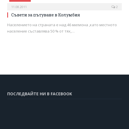
11.08.2011
2
Съвети за пътуване в Колумбия
Населението на страната е над 46 милиона ,като местното
население съставлява 50 % от тях,…
ПОСЛЕДВАЙТЕ НИ В FACEBOOK