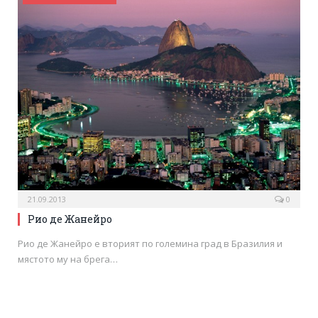
21.09.2013
0
Рио де Жанейро
Рио де Жанейро е вторият по големина град в Бразилия и
мястото му на брега…