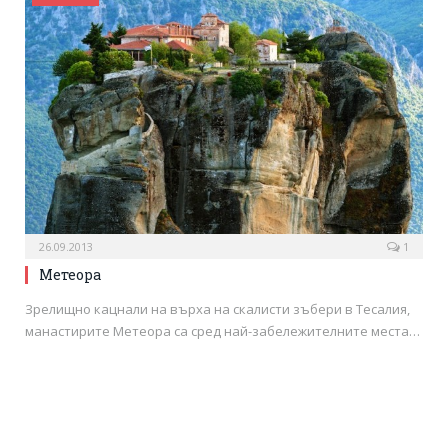
26.09.2013
1
Метеора
Зрелищно кацнали на върха на скалисти зъбери в Тесалия,
манастирите Метеора са сред най-забележителните места…