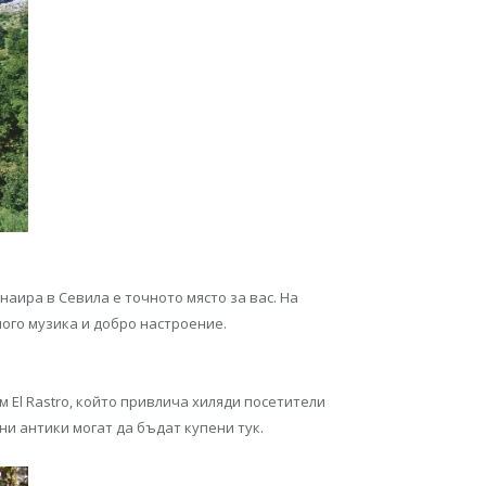
наира в Севила е точното място за вас. На
ого музика и добро настроение.
м El Rastro, който привлича хиляди посетители
ни антики могат да бъдат купени тук.