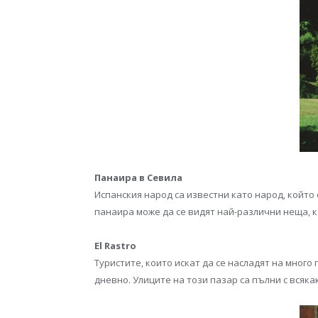
Панаира в Севила
Испанския народ са известни като народ, който 
панаира може да се видят най-различни неща, к
El Rastro
Туристите, които искат да се насладят на много
дневно. Улиците на този пазар са пълни с всяк