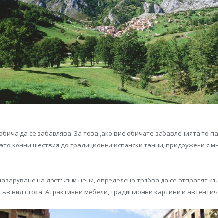
обича да се забавлява. За това ,ако вие обичате забавленията то па
ато конни шествия до традиционни испански танци, придружени с мн
 пазаруване на достъпни цени, определено трябва да се отправят къ
акъв вид стока. Атрактивни мебели, традиционни картини и автентич