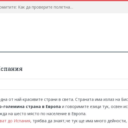
Предстои пътуване до Доломитите: Как да проверите полетната информация?
Испания
дна от най-красивите страни в света. Страната има излаз на Би
о-големина страна в Европа
и говоримите езици тук, освен ис
ежда на шесто място по население в Европа.
ват до Испания
, трябва да знаят,че тук ще има много дейности,