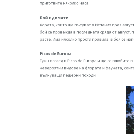
приготвите няколко часа.
Бой с домати
Хората, които ще пътуват в Испания през август
бой се провежда в последната сряда от август, 
расте. Има няколко прости правила: в боя се из
Picos de Europa
Един поглед в Picos de Europa и ще се влюбите 
невероятни видове на флората и фауната, които
вълнуващи пещерни походи.