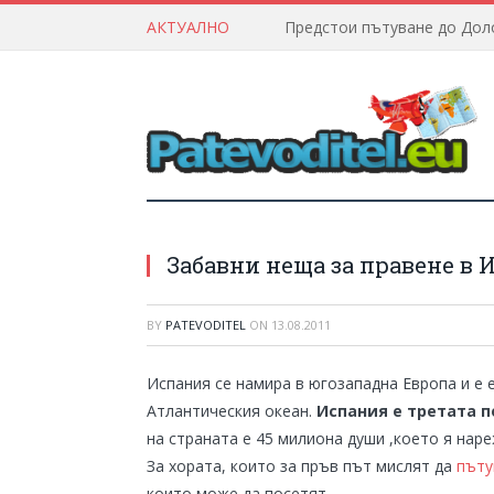
АКТУАЛНО
Забавни неща за правене в 
BY
PATEVODITEL
ON
13.08.2011
Испания се намира в югозападна Европа и е е
Атлантическия океан.
Испания е третата п
на страната е 45 милиона души ,което я нар
За хората, които за пръв път мислят да
пъту
които може да посетят.