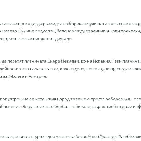
ски вело преходи, до разходки из барокови улички и посещение на 
 живота. Тук има подходящ баланс между традиции и нови практики,
ща, които не се предлагат другаде.
 да посетят планината Сиера Невада в южна Испания. Тази планина 
 дейности като каране на ски, колоездене, пешеходни преходи и алп
ада, Малага и Алмерия.
популярен, но за испанския народ това не е просто забавления – то
забавление. За да посетите борбите с бикове, първо трябва да се ин
си направят екскурзия до крепостта Алхамбра в Гранада. За обиколк