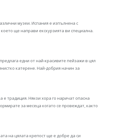
различни музеи. Испания е изпълнена с
 което ще направи екскурзията ви специална.
предлага едни от най-красивите пейзажи в цял
инистко катерене. Най-добрия начин за
ва е традиция. Някои хора го наричат опасна
формирате за месеца когато се провеждат, както
ата на цялата крепост ще е добре да си