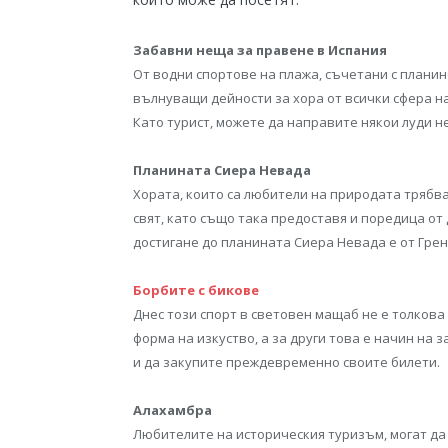
Забавни неща за правене в Испания
От водни спортове на плажа, съчетани с планин
вълнуващи дейности за хора от всички сфера на
Като турист, можете да направите някои луди не
Планината Сиера Невада
Хората, които са любители на природата трябва
свят, като също така предоставя и поредица от
достигане до планината Сиера Невада е от Грен
Борбите с бикове
Днес този спорт в световен мащаб не е толкова 
форма на изкуство, а за други това е начин на 
и да закупите преждевременно своите билети.
Алахамбра
Любителите на историческия туризъм, могат да 