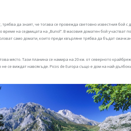
, трябва да знаят, че тогава се провежда световно известния бой с д
по време на седмицата на „Bunol“. В масовия доматен бой участват по
ползват само домати, които преди хвърляне трябва да бъдат смачкан
в това място. Тази планина се намира на 20 км. от северното крайбре
 не се виждат навсякъде. Picos de Europa също е дом на най-дълбок