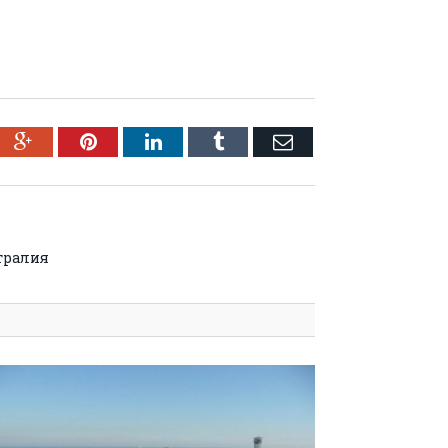
ebook
Google+
Pinterest
LinkedIn
Tumblr
Email
тралия