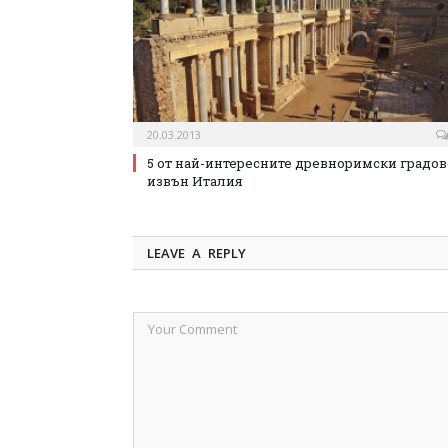
20.03.2013
5 от най-интересните древноримски градов
извън Италия
LEAVE A REPLY