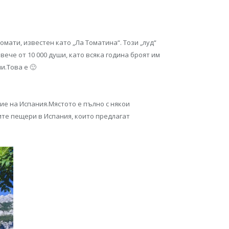
омати, известен като „Ла Томатина“. Този „луд“
вече от 10 000 души, като всяка година броят им
и.Това е 🙂
жие на Испания.Мястото е пълно с някои
ите пещери в Испания, които предлагат