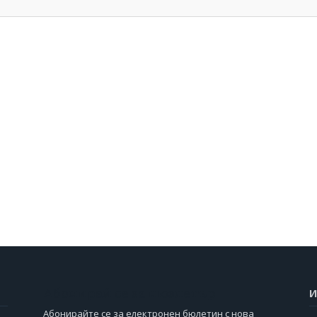
Абонирай се за нюзлетър
И
Абонирайте се за електронен бюлетин с нова