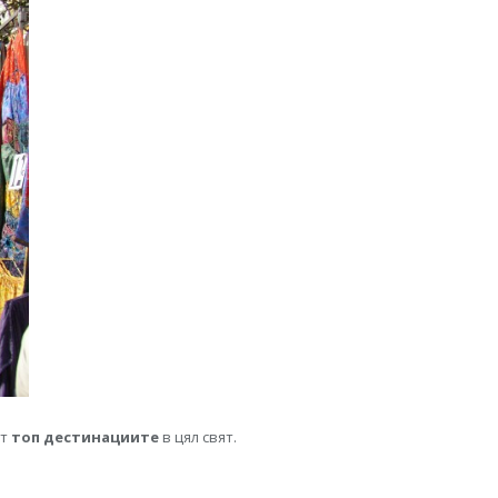
от
топ дестинациите
в цял свят.