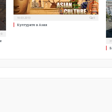
10.03.2013
0
Културите в Азия
0
е
3
Б