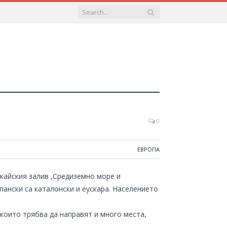
0
ЕВРОПА
скайския залив ,Средиземно море и
пански са каталонски и еускара. Населението
 които трябва да направят и много места,