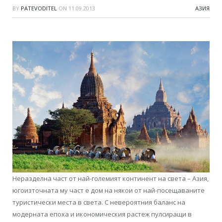
BY
PATEVODITEL
ON
11.09.2013
АЗИЯ
Неразделна част от най-големият континент на света – Азия,
югоизточната му част е дом на някои от най-посещаваните
туристически места в света. С невероятния баланс на
модерната епоха и икономическия растеж пулсиращи в