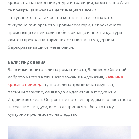
красотата на вековни култури и традиции, югоизточна Азия
се превръща в желана дестинация за всеки.
Пътуването в тази част на континента е точно като
пътуване във времето. Тропически гори, непрекъснато
променящи се пейзажи, небе, оризища и цветни култури,
които в прекрасна хармония се вписват в модерни и
бързоразвиващи се мегаполиси.
Бали: Индонезия
За всички почитатели на романтиката, Бали може би е най-
доброто място за тях. Разположен в Индонезия,
Бали има
красива природа
, тучна зелена тропическа джунгла,
пясъчни плажове, синя вода и удивителна гледка към
Индийския океан. Островът е населен предимно от местното
население – индуси, което допринася за богатото му
културно и религиозно наследство.