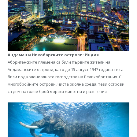
Андаман и Никобарските острови: Индия
Аборигенските племена са били първите жители на
Андаманските острови, като до 15 август 1947 година те са
били под колониалното господство на Великобритания. С
многобройните острови, чиста околна среда, тези острови
са дом на голям брой морски животни и разстения.