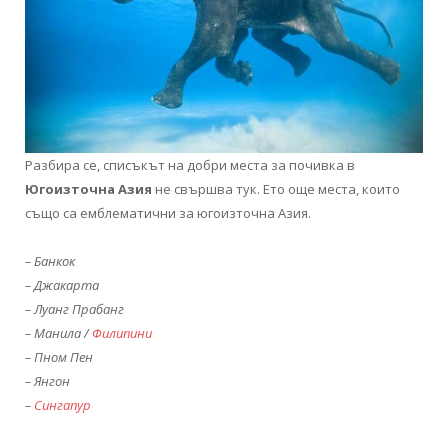
Разбира се, списъкът на добри места за почивка в
Югоизточна Азия
не свършва тук. Ето още места, които
също са емблематични за югоизточна Азия.
– Банкок
– Джакарта
– Луанг Прабанг
– Манила /
Филипини
– Пном Пен
– Янгон
–
Сингапур