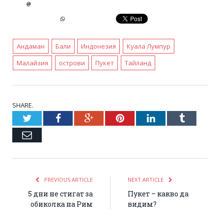
Андаман
Бали
Индонезия
Куала Лумпур
Малайзия
острови
Пукет
Тайланд
SHARE.
Twitter
Facebook
Google+
Pinterest
LinkedIn
Tumblr
Email
PREVIOUS ARTICLE
NEXT ARTICLE
5 дни не стигат за
Пукет – какво да
обиколка на Рим
видим?