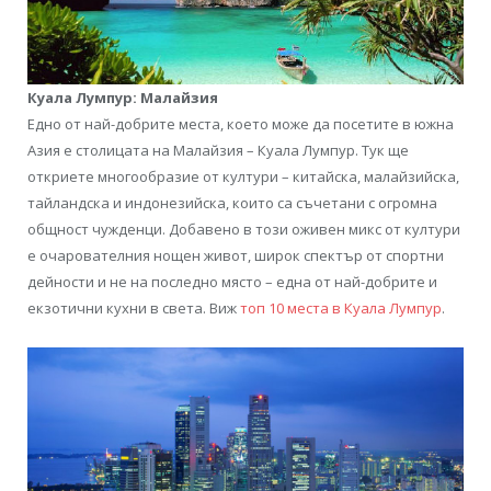
Куала Лумпур: Малайзия
Едно от най-добрите места, което може да посетите в южна
Азия е столицата на Малайзия – Куала Лумпур. Тук ще
откриете многообразие от култури – китайска, малайзийска,
тайландска и индонезийска, които са съчетани с огромна
общност чужденци. Добавено в този оживен микс от култури
е очарователния нощен живот, широк спектър от спортни
дейности и не на последно място – една от най-добрите и
екзотични кухни в света. Виж
топ 10 места в Куала Лумпур
.