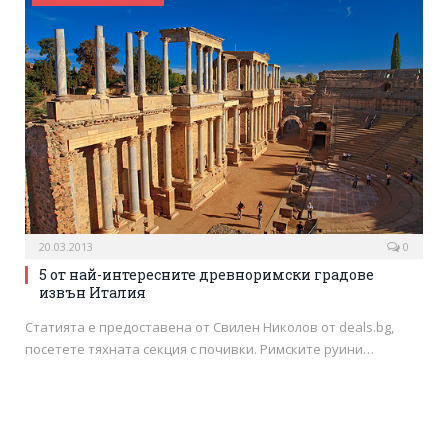
20.03.2013
0
5 от най-интересните древноримски градове
извън Италия
Статията е предоставена от Свилен Николов от deals.bg,
посетете тяхната секция с почивки. Римските руини…