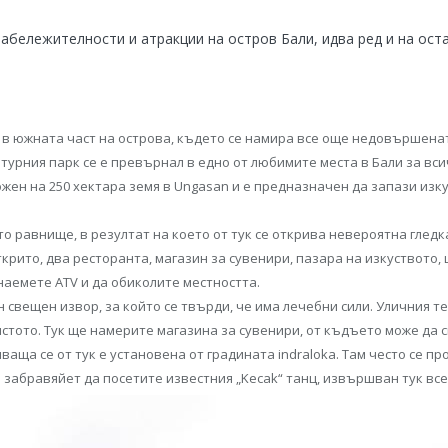
абележителности и атракции на остров Бали, идва ред и на оста
 в южната част на острова, където се намира все още недовършената
турния парк се е превърнал в едно от любимите места в Бали за вс
жен на 250 хектара земя в Ungasan и е предназначен да запази изку
то равнище, в резултат на което от тук се открива невероятна глед
рито, два ресторанта, магазин за сувенири, пазара на изкуството, 
наемете ATV и да обиколите местността.
н свещен извор, за който се твърди, че има лечебни сили. Уличния т
стото. Тук ще намерите магазина за сувенири, от къдъето може да с
ваща се от тук е установена от градината indraloka. Там често се 
забравяйет да посетите известния „Kecak“ танц, извършван тук всеки