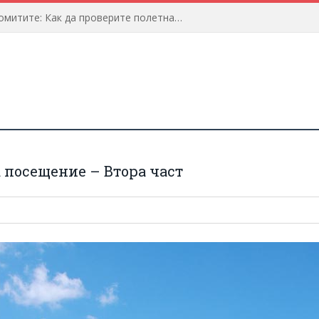
Предстои пътуване до Доломитите: Как да проверите полетната информация?
а посещение – Втора част