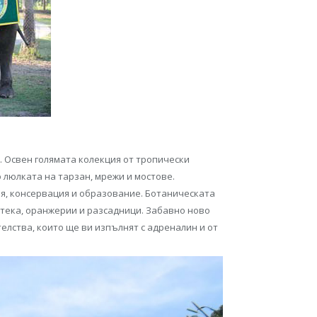
. Освен голямата колекция от тропически
люлката на тарзан, мрежи и мостове.
ия, консервация и образование. Ботаническата
тека, оранжерии и разсадници. Забавно ново
елства, които ще ви изпълнят с адреналин и от