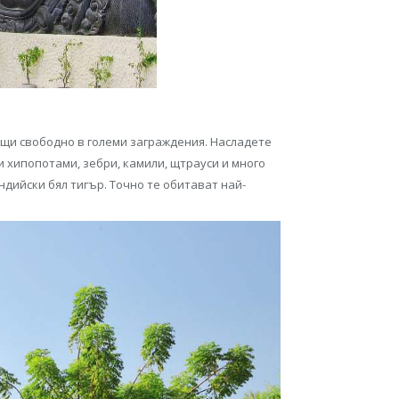
дещи свободно в големи заграждения. Насладете
 хипопотами, зебри, камили, щтрауси и много
дийски бял тигър. Точно те обитават най-