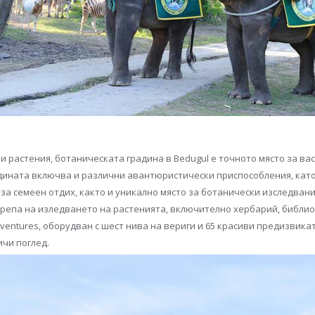
 растения, ботаническата градина в Bedugul е точното място за вас
дината включва и различни авантюристически приспособления, като 
за семеен отдих, както и уникално място за ботанически изследван
репа на изледването на растенията, включително хербарий, библио
ventures, оборудван с шест нива на вериги и 65 красиви предизвикат
ичи поглед.