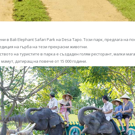
в Bali Elephant Safari Park на Desa Tapo. Този парк, предлага на по
педиция на гърба на тези прекрасни животни.
ството на туристите в парка е създаден голям ресторант, малки мага
 мамут, датиращ на повече от 15 000 години.