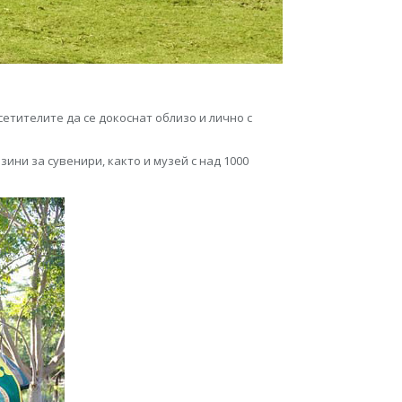
сетителите да се докоснат облизо и лично с
зини за сувенири, както и музей с над 1000