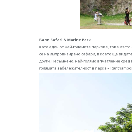
Бали Safari & Marine Park
Като един от най-големите паркове, това място 
се на импровизирано сафари, в което ще видите
други. Несъмнено, най-голямо впчатление сред 
голямата забележителност в парка – Ranthambor