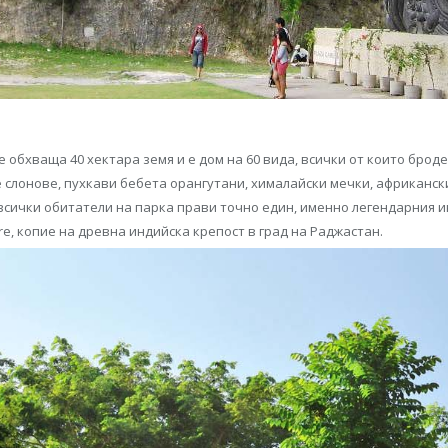
е обхваща 40 хектара земя и е дом на 60 вида, всички от които бро
 слонове, пухкави бебета орангутани, хималайски мечки, африкански
всички обитатели на парка прави точно един, именно легендарния ин
e, копие на древна индийска крепост в град на Раджастан.