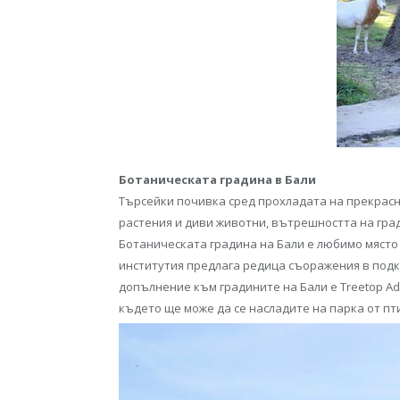
Ботаническата градина в Бали
Търсейки почивка сред прохладата на прекрасни
растения и диви животни, вътрешността на гра
Ботаническата градина на Бали е любимо място 
институтия предлага редица съоражения в подк
допълнение към градините на Бали е Treetop Ad
където ще може да се насладите на парка от пт