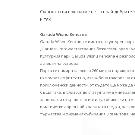
След като ви показахме пет от най-добрите з
и тях.
Garuda Wisnu Kencana
Garuda Wisnu Kencana е името на културен парк
„Garuda“- свръхестествения божествен орел.Кул
Културния парк Garuda Wisnu Kencana е разполо
аспекти на острова.
Парка се намира на около 260 метра над морско
включват амфитеатър, изложбена галерия на отк
приключенски дейности, от където ще може да 
Също така, в близост до статуята има минерале
започват и свършват всички тур обиколки на мя
и магическия орел.Най-красивата гледка, разкри
тържества и фирмени събирания.Освен това, не 