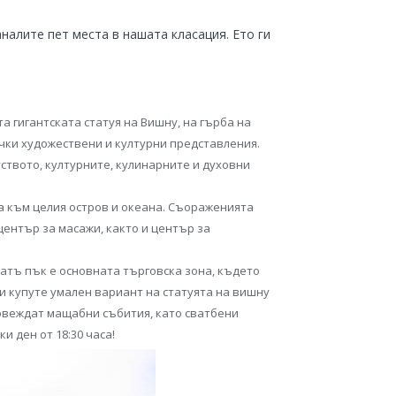
налите пет места в нашата класация. Ето ги
 гигантската статуя на Вишну, на гърба на
ички художествени и културни представления.
ството, културните, кулинарните и духовни
ка към целия остров и океана. Съораженията
център за масажи, както и център за
еатъ пък е основната търговска зона, където
и купуте умален вариант на статуята на вишну
провеждат мащабни събития, като сватбени
 ден от 18:30 часа!